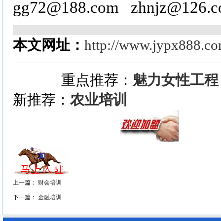
gg72@188.com zhnjz@126.
本文网址：
http://www.jypx888.c
重点推荐：
魅力女性工程
新推荐：
农业培训
上一篇：
财会培训
下一篇：
金融培训