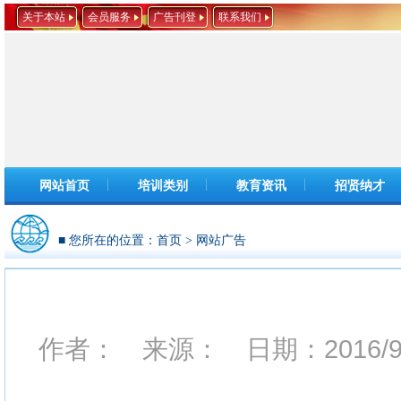
关于本站
会员服务
广告刊登
联系我们
网站首页
培训类别
教育资讯
招贤纳才
■ 您所在的位置：
首页
>
网站广告
作者： 来源： 日期：2016/9/2