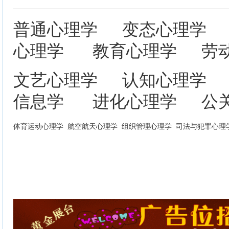
普通心理学
变态心理学
心理学
教育心理学
劳
文艺心理学
认知心理学
信息学
进化心理学
公
体育运动心理学
航空航天心理学
组织管理心理学
司法与犯罪心理