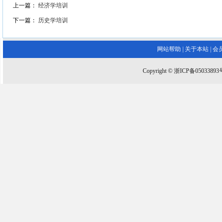
上一篇：
经济学培训
下一篇：
历史学培训
网站帮助
|
关于本站
|
会
Copyright © 浙ICP备0503389