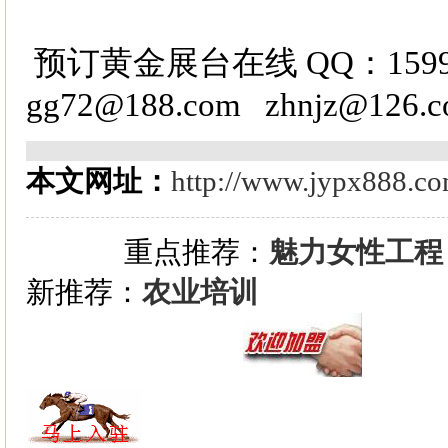
预订黄金展台在线 QQ：159911
gg72@188.com zhnjz@126.
本文网址：
http://www.jypx888.c
重点推荐：
魅力女性工程
新推荐：
农业培训