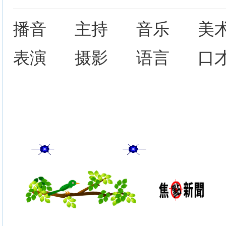
播音
主持
音乐
美
表演
摄影
语言
口